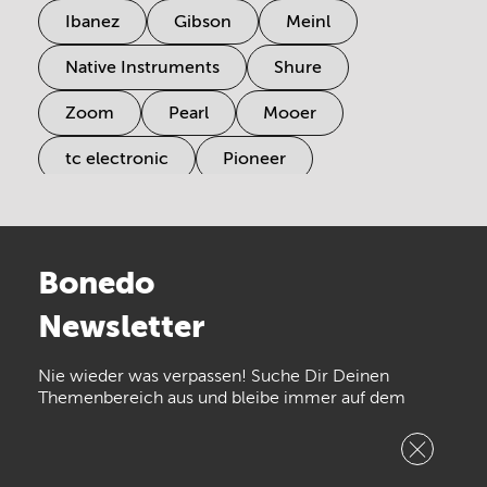
Ibanez
Gibson
Meinl
Native Instruments
Shure
Zoom
Pearl
Mooer
tc electronic
Pioneer
Electro Harmonix
Universal Audio
Stairville
Sennheiser
Millenium
Bonedo
Arturia
IK Multimedia
Newsletter
the t.bone
Thomann
Numark
Nie wieder was verpassen! Suche Dir Deinen
Walrus Audio
Epiphone
Themenbereich aus und bleibe immer auf dem
Laufenden!
beyerdynamic
AKG
DW
Vox
AKAI Professional
PRS
Newsletter
abonnieren