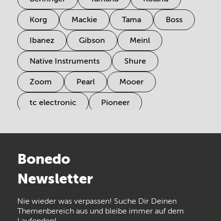
Korg
Mackie
Tama
Boss
Ibanez
Gibson
Meinl
Native Instruments
Shure
Zoom
Pearl
Mooer
tc electronic
Pioneer
Electro Harmonix
Universal Audio
Stairville
Sennheiser
Millenium
Bonedo
Arturia
IK Multimedia
Newsletter
the t.bone
Thomann
Numark
Nie wieder was verpassen! Suche Dir Deinen
Walrus Audio
Epiphone
Themenbereich aus und bleibe immer auf dem