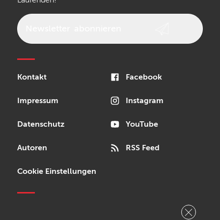
Laufenden!
beyerdynamic
AKG
DW
Vox
AKAI Professional
PRS
Newsletter
abonnieren
Audio-Technica
Presonus
Reloop
Rode
MXR
Kontakt
Facebook
Steinberg
Sonor
Blackstar
Impressum
Instagram
Datenschutz
YouTube
Autoren
RSS Feed
Cookie Einstellungen
Copyright © 2026 Bonedo