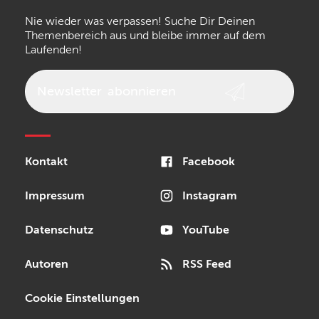
Nie wieder was verpassen! Suche Dir Deinen
Walrus Audio
Epiphone
Themenbereich aus und bleibe immer auf dem
Laufenden!
beyerdynamic
AKG
DW
Vox
AKAI Professional
PRS
Newsletter
abonnieren
Audio-Technica
Presonus
Reloop
Rode
MXR
Kontakt
Facebook
Steinberg
Sonor
Blackstar
Impressum
Instagram
Datenschutz
YouTube
Autoren
RSS Feed
Cookie Einstellungen