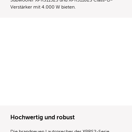
Subwoofer XPRS1152S und XPRS1182S Class-D-
Verstärker mit 4.000 W bieten.
Hochwertig und robust
Die brandneuen Lautsprecher der XPRS2-Serie