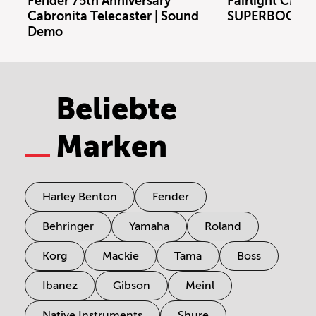
Fender 75th Anniversary
Fairlight CMI m
Cabronita Telecaster | Sound
SUPERBOOTH 
Demo
Beliebte
Marken
Harley Benton
Fender
Behringer
Yamaha
Roland
Korg
Mackie
Tama
Boss
Ibanez
Gibson
Meinl
Native Instruments
Shure