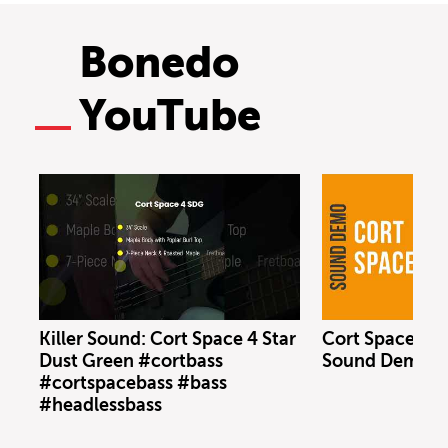
Bonedo
YouTube
Killer Sound: Cort Space 4 Star
Cort Space 4 S
Dust Green #cortbass
Sound Demo (n
#cortspacebass #bass
#headlessbass