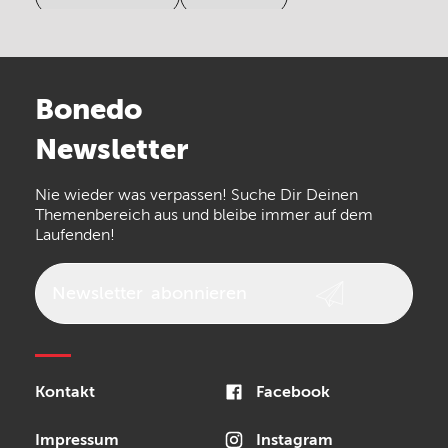
Electro Harmonix
Universal Audio
Stairville
Sennheiser
Millenium
Bonedo
Arturia
IK Multimedia
Newsletter
the t.bone
Thomann
Numark
Nie wieder was verpassen! Suche Dir Deinen
Walrus Audio
Epiphone
Themenbereich aus und bleibe immer auf dem
Laufenden!
beyerdynamic
AKG
DW
Vox
AKAI Professional
PRS
Newsletter
abonnieren
Audio-Technica
Presonus
Reloop
Rode
MXR
Kontakt
Facebook
Steinberg
Sonor
Blackstar
Impressum
Instagram