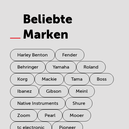
Beliebte
Marken
Harley Benton
Fender
Behringer
Yamaha
Roland
Korg
Mackie
Tama
Boss
Ibanez
Gibson
Meinl
Native Instruments
Shure
Zoom
Pearl
Mooer
tc electronic
Pioneer