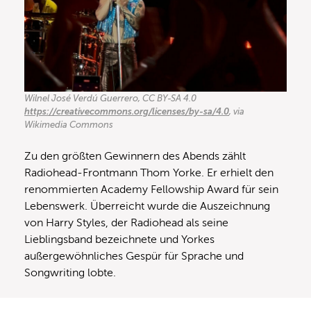
Wilnel José Verdú Guerrero, CC BY-SA 4.0
https://creativecommons.org/licenses/by-sa/4.0
, via
Wikimedia Commons
Zu den größten Gewinnern des Abends zählt
Radiohead-Frontmann Thom Yorke. Er erhielt den
renommierten Academy Fellowship Award für sein
Lebenswerk. Überreicht wurde die Auszeichnung
von Harry Styles, der Radiohead als seine
Lieblingsband bezeichnete und Yorkes
außergewöhnliches Gespür für Sprache und
Songwriting lobte.