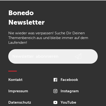
Stairville
Sennheiser
Millenium
Bonedo
Arturia
IK Multimedia
Newsletter
the t.bone
Thomann
Numark
Nie wieder was verpassen! Suche Dir Deinen
Walrus Audio
Epiphone
Themenbereich aus und bleibe immer auf dem
Laufenden!
beyerdynamic
AKG
DW
Vox
AKAI Professional
PRS
Newsletter
abonnieren
Audio-Technica
Presonus
Reloop
Rode
MXR
Kontakt
Facebook
Steinberg
Sonor
Blackstar
Impressum
Instagram
Datenschutz
YouTube