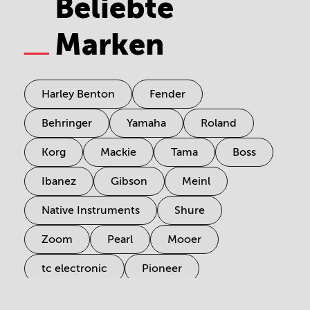
Beliebte
Marken
Harley Benton
Fender
Behringer
Yamaha
Roland
Korg
Mackie
Tama
Boss
Ibanez
Gibson
Meinl
Native Instruments
Shure
Zoom
Pearl
Mooer
tc electronic
Pioneer
Electro Harmonix
Universal Audio