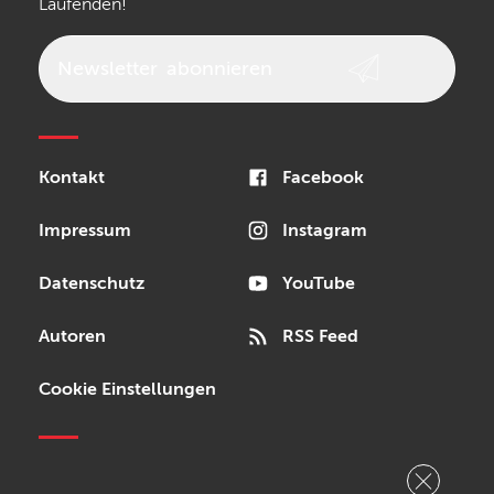
Laufenden!
beyerdynamic
AKG
DW
Vox
AKAI Professional
PRS
Newsletter
abonnieren
Audio-Technica
Presonus
Reloop
Rode
MXR
Kontakt
Facebook
Steinberg
Sonor
Blackstar
Impressum
Instagram
Datenschutz
YouTube
Autoren
RSS Feed
Cookie Einstellungen
Copyright © 2026 Bonedo