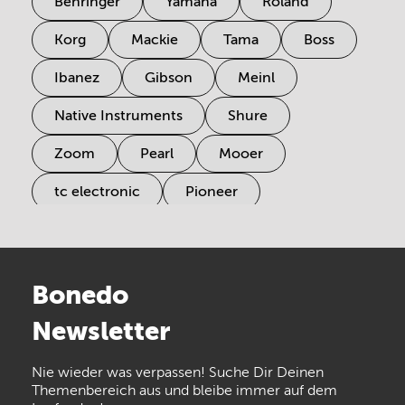
Behringer
Yamaha
Roland
Korg
Mackie
Tama
Boss
Ibanez
Gibson
Meinl
Native Instruments
Shure
Zoom
Pearl
Mooer
tc electronic
Pioneer
Electro Harmonix
Universal Audio
Stairville
Sennheiser
Millenium
Bonedo
Arturia
IK Multimedia
Newsletter
the t.bone
Thomann
Numark
Nie wieder was verpassen! Suche Dir Deinen
Walrus Audio
Epiphone
Themenbereich aus und bleibe immer auf dem