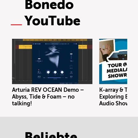
Bonedo
YouTube
Arturia REV OCEAN Demo –
K-array & Trin
Abyss, Tide & Foam – no
Exploring Berl
talking!
Audio Showro
Beliebte