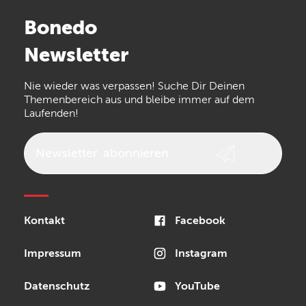
Stairville
Sennheiser
Millenium
Bonedo
Arturia
IK Multimedia
Newsletter
the t.bone
Thomann
Numark
Nie wieder was verpassen! Suche Dir Deinen
Walrus Audio
Epiphone
Themenbereich aus und bleibe immer auf dem
Laufenden!
beyerdynamic
AKG
DW
Vox
AKAI Professional
PRS
Newsletter
abonnieren
Audio-Technica
Presonus
Reloop
Rode
MXR
Kontakt
Facebook
Steinberg
Sonor
Blackstar
Impressum
Instagram
Datenschutz
YouTube