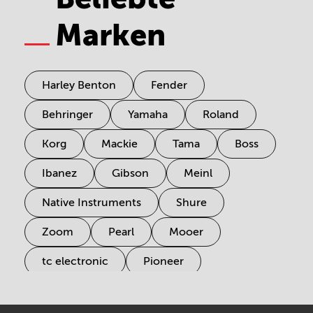
Marken
Harley Benton
Fender
Behringer
Yamaha
Roland
Korg
Mackie
Tama
Boss
Ibanez
Gibson
Meinl
Native Instruments
Shure
Zoom
Pearl
Mooer
tc electronic
Pioneer
Electro Harmonix
Universal Audio