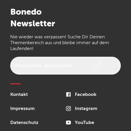
Stairville
Sennheiser
Millenium
Bonedo
Arturia
IK Multimedia
Newsletter
the t.bone
Thomann
Numark
Nie wieder was verpassen! Suche Dir Deinen
Walrus Audio
Epiphone
Themenbereich aus und bleibe immer auf dem
Laufenden!
beyerdynamic
AKG
DW
Vox
AKAI Professional
PRS
Newsletter
abonnieren
Audio-Technica
Presonus
Reloop
Rode
MXR
Kontakt
Facebook
Steinberg
Sonor
Blackstar
Impressum
Instagram
Datenschutz
YouTube