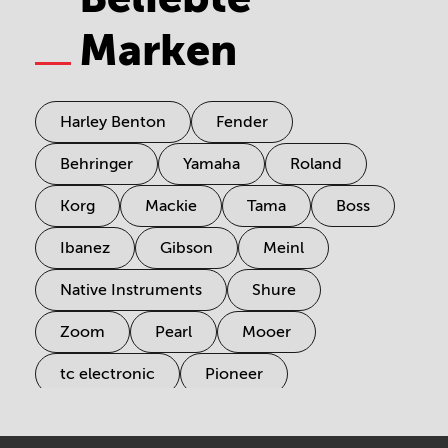
Marken
Harley Benton
Fender
Behringer
Yamaha
Roland
Korg
Mackie
Tama
Boss
Ibanez
Gibson
Meinl
Native Instruments
Shure
Zoom
Pearl
Mooer
tc electronic
Pioneer
Electro Harmonix
Universal Audio