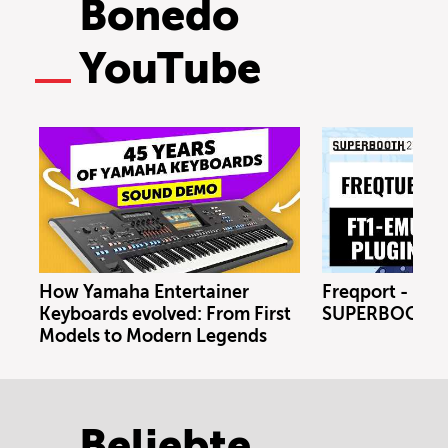
Bonedo
YouTube
How Yamaha Entertainer
Freqport - FT1
Keyboards evolved: From First
SUPERBOOTH 
Models to Modern Legends
Beliebte