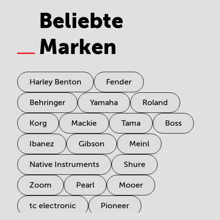
Beliebte
Marken
Harley Benton
Fender
Behringer
Yamaha
Roland
Korg
Mackie
Tama
Boss
Ibanez
Gibson
Meinl
Native Instruments
Shure
Zoom
Pearl
Mooer
tc electronic
Pioneer