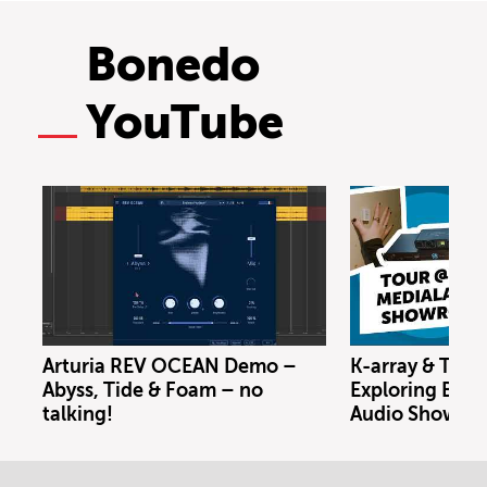
Bonedo
YouTube
Arturia REV OCEAN Demo –
K-array & Trin
Abyss, Tide & Foam – no
Exploring Berl
talking!
Audio Showro