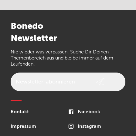
Electro Harmonix
Universal Audio
Stairville
Sennheiser
Millenium
Bonedo
Arturia
IK Multimedia
Newsletter
the t.bone
Thomann
Numark
Nie wieder was verpassen! Suche Dir Deinen
Walrus Audio
Epiphone
Themenbereich aus und bleibe immer auf dem
Laufenden!
beyerdynamic
AKG
DW
Vox
AKAI Professional
PRS
Newsletter
abonnieren
Audio-Technica
Presonus
Reloop
Rode
MXR
Kontakt
Facebook
Steinberg
Sonor
Blackstar
Impressum
Instagram