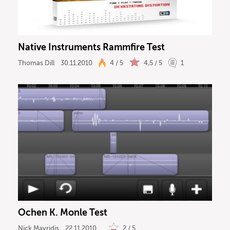
Native Instruments Rammfire Test
Thomas Dill
30.11.2010
4 / 5
4,5 / 5
1
Ochen K. Monle Test
Nick Mavridis
22.11.2010
2 / 5