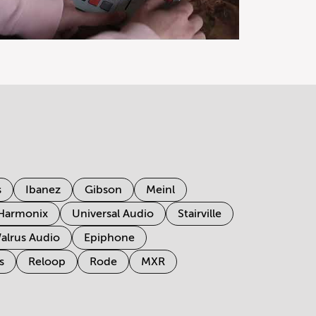
s
Ibanez
Gibson
Meinl
 Harmonix
Universal Audio
Stairville
alrus Audio
Epiphone
s
Reloop
Rode
MXR