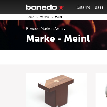
Gitarre
Bass
Home
Marken
Meinl
Bonedo
Marken
Archiv
Marke - Meinl