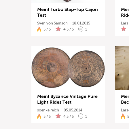
Meinl Turbo Slap-Top Cajon
Mei
Test
Rid
Sven von Samson
18.01.2015
Lars
5 / 5
4,5 / 5
1
Meinl Byzance Vintage Pure
Mei
Light Rides Test
Bec
soenke.reich
05.05.2014
Lars
5 / 5
4,5 / 5
1
5