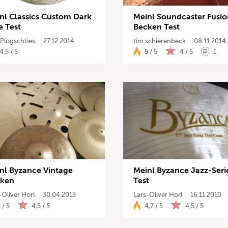
nl Classics Custom Dark
Meinl Soundcaster Fusio
Drums
e Test
Becken Test
 Plogschties
27.12.2014
tim.schierenbeck
08.11.2014
Keyboard
4,5 / 5
5 / 5
4 / 5
1
PA
Licht
Vocals
Software
nl Byzance Vintage
Meinl Byzance Jazz-Seri
Ergeb
ken
Test
-Oliver Horl
30.04.2013
Lars-Oliver Horl
16.11.2010
 / 5
4,5 / 5
4,7 / 5
4,5 / 5