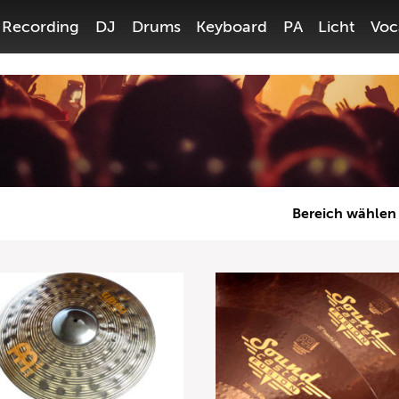
Recording
DJ
Drums
Keyboard
PA
Licht
Voc
Bereich wählen
Gitarre
Bass
Recording
DJ