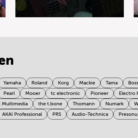
en
Yamaha
Roland
Korg
Mackie
Tama
Bos
Pearl
Mooer
tc electronic
Pioneer
Electro
K Multimedia
the t.bone
Thomann
Numark
W
AKAI Professional
PRS
Audio-Technica
Presonu