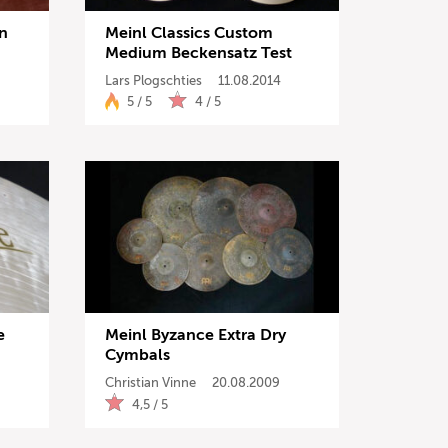
n
Meinl Classics Custom
Medium Beckensatz Test
Lars Plogschties
11.08.2014
5 / 5
4 / 5
e
Meinl Byzance Extra Dry
nisse anzeigen
Cymbals
Christian Vinne
20.08.2009
4,5 / 5