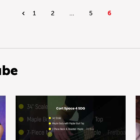
1
2
…
5
6
ube