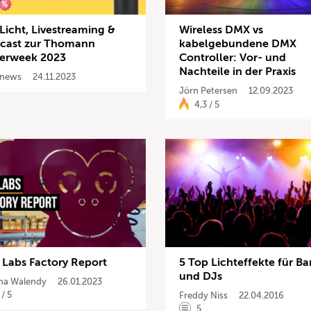
Licht, Livestreaming &
Wireless DMX vs
cast zur Thomann
kabelgebundene DMX
erweek 2023
Controller: Vor- und
Nachteile in der Praxis
news
24.11.2023
Jörn Petersen
12.09.2023
4,3 / 5
 Labs Factory Report
5 Top Lichteffekte für B
und DJs
ha Walendy
26.01.2023
 / 5
Freddy Niss
22.04.2016
5