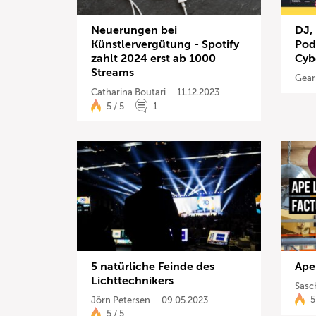
Neuerungen bei
DJ, 
Künstlervergütung - Spotify
Pod
zahlt 2024 erst ab 1000
Cyb
Streams
Gear
Catharina Boutari
11.12.2023
5 / 5
1
5 natürliche Feinde des
Ape
Lichttechnikers
Sasc
5
Jörn Petersen
09.05.2023
5 / 5