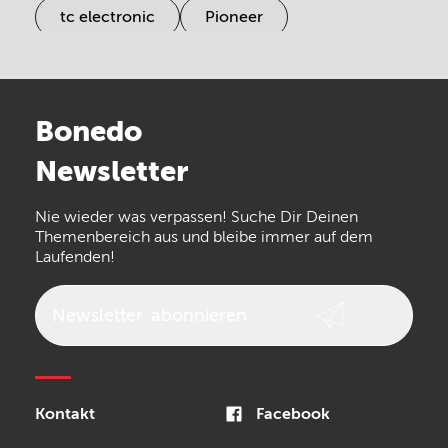
tc electronic
Pioneer
Electro Harmonix
Universal Audio
Stairville
Sennheiser
Millenium
Bonedo
Arturia
IK Multimedia
Newsletter
the t.bone
Thomann
Numark
Nie wieder was verpassen! Suche Dir Deinen
Walrus Audio
Epiphone
Themenbereich aus und bleibe immer auf dem
Laufenden!
beyerdynamic
AKG
DW
Vox
AKAI Professional
PRS
Newsletter
abonnieren
Audio-Technica
Presonus
Reloop
Rode
MXR
Kontakt
Facebook
Steinberg
Sonor
Blackstar