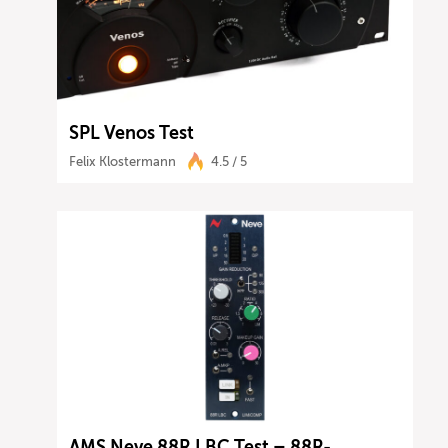
SPL Venos Test
Felix Klostermann
4.5 / 5
AMS Neve 88R LBC Test – 88R-