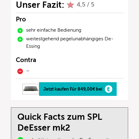
Unser Fazit:
4,5 / 5
Pro
sehr einfache Bedienung
weitestgehend pegelunabhängiges De-
Essing
Contra
–
Jetzt kaufen Für 849,00€ bei
Quick Facts zum SPL
DeEsser mk2