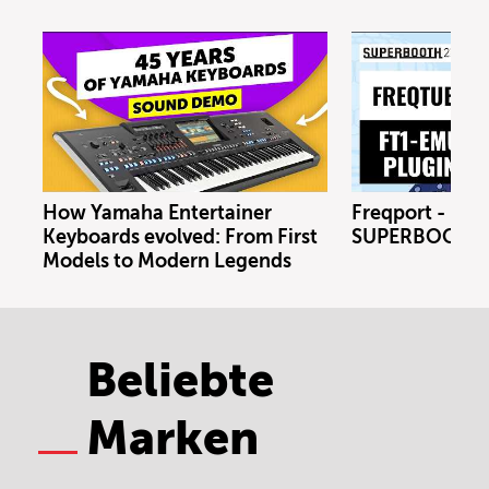
How Yamaha Entertainer
Freqport - FT1
Keyboards evolved: From First
SUPERBOOTH 
Models to Modern Legends
Beliebte
Marken