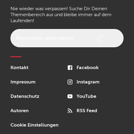
Nie wieder was verpassen! Suche Dir Deinen
Walrus Audio
Epiphone
Themenbereich aus und bleibe immer auf dem
Laufenden!
beyerdynamic
AKG
DW
Vox
AKAI Professional
PRS
Newsletter
abonnieren
Audio-Technica
Presonus
Reloop
Rode
MXR
Kontakt
Facebook
Steinberg
Sonor
Blackstar
Impressum
Instagram
Datenschutz
YouTube
Autoren
RSS Feed
Cookie Einstellungen