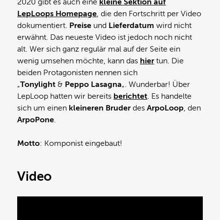
2020 gibt es auch eine
kleine Sektion auf
LepLoops Homepage
, die den Fortschritt per Video
dokumentiert.
Preise
und
Lieferdatum
wird nicht
erwähnt. Das neueste Video ist jedoch noch nicht
alt. Wer sich ganz regulär mal auf der Seite ein
wenig umsehen möchte, kann das
hier
tun. Die
beiden Protagonisten nennen sich
„
Tonylight
&
Peppo Lasagna
„. Wunderbar! Über
LepLoop hatten wir bereits
berichtet
. Es handelte
sich um einen
kleineren
Bruder
des
ArpoLoop
, den
ArpoPone
.
Motto
: Komponist eingebaut!
Video