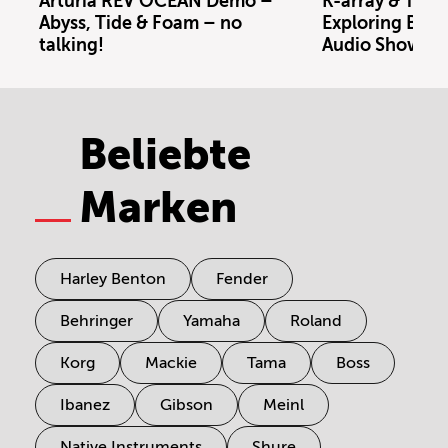
Arturia REV OCEAN Demo –
K-array & Trin
Abyss, Tide & Foam – no
Exploring Berl
talking!
Audio Showro
Beliebte
Marken
Harley Benton
Fender
Behringer
Yamaha
Roland
Korg
Mackie
Tama
Boss
Ibanez
Gibson
Meinl
Native Instruments
Shure