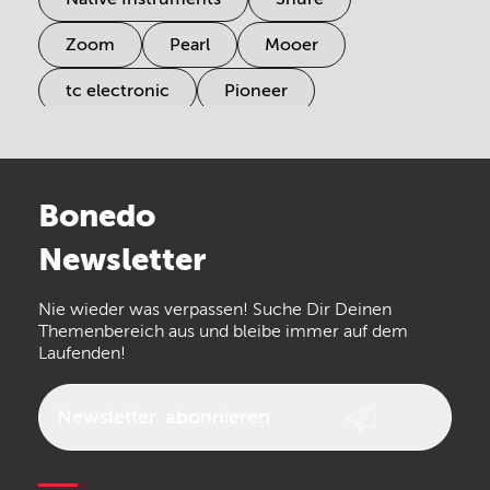
Zoom
Pearl
Mooer
tc electronic
Pioneer
Electro Harmonix
Universal Audio
Stairville
Sennheiser
Millenium
Bonedo
Arturia
IK Multimedia
Newsletter
the t.bone
Thomann
Numark
Nie wieder was verpassen! Suche Dir Deinen
Walrus Audio
Epiphone
Themenbereich aus und bleibe immer auf dem
Laufenden!
beyerdynamic
AKG
DW
Vox
AKAI Professional
PRS
Newsletter
abonnieren
Audio-Technica
Presonus