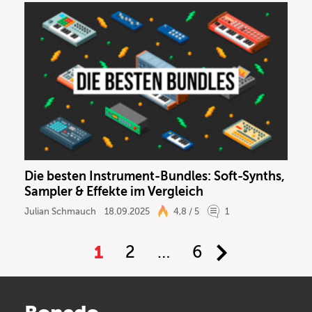
Die besten Instrument-Bundles: Soft-Synths,
Sampler & Effekte im Vergleich
Julian Schmauch
18.09.2025
4,8 / 5
1
1
2
…
6