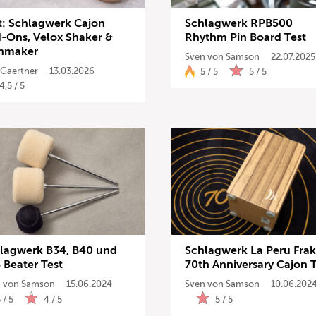
t: Schlagwerk Cajon
Schlagwerk RPB500
Drums
-Ons, Velox Shaker &
Rhythm Pin Board Test
inmaker
Sven von Samson
22.07.2025
Keyboard
Gaertner
13.03.2026
5 / 5
5 / 5
4,5 / 5
PA
Licht
Vocals
Software
Ergeb
lagwerk B34, B40 und
Schlagwerk La Peru Fra
 Beater Test
70th Anniversary Cajon T
 von Samson
15.06.2024
Sven von Samson
10.06.202
 / 5
4 / 5
5 / 5