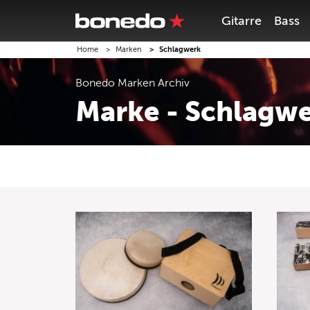
Gitarre
Bass
Home
Marken
Schlagwerk
Bonedo
Marken
Archiv
Marke - Schlagw