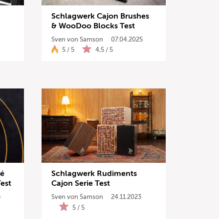
Schlagwerk Cajon Brushes
& WooDoo Blocks Test
Sven von Samson
07.04.2025
5 / 5
4,5 / 5
nisse anzeigen
ké
Schlagwerk Rudiments
est
Cajon Serie Test
4
Sven von Samson
24.11.2023
5 / 5