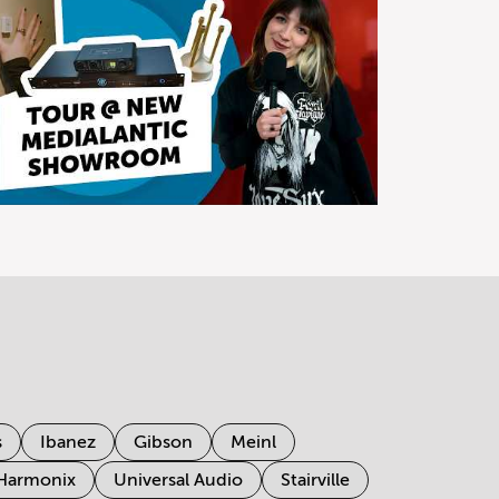
s
Ibanez
Gibson
Meinl
 Harmonix
Universal Audio
Stairville