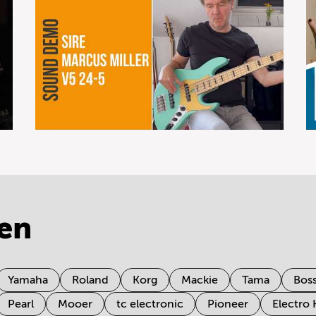
en
Yamaha
Roland
Korg
Mackie
Tama
Bos
Pearl
Mooer
tc electronic
Pioneer
Electro