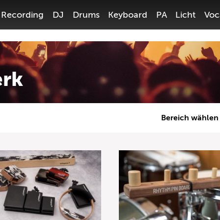
Recording
DJ
Drums
Keyboard
PA
Licht
Voc
erk
Bereich wählen
Gitarre
Bass
Recording
DJ