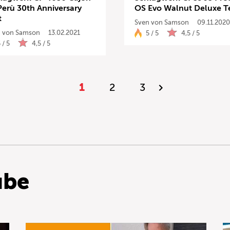
Perù 30th Anniversary
OS Evo Walnut Deluxe T
t
Sven von Samson
09.11.2020
 von Samson
13.02.2021
5 / 5
4,5 / 5
 / 5
4,5 / 5
1
2
3
ube