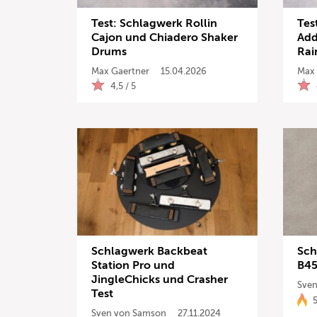
Test: Schlagwerk Rollin
Tes
Cajon und Chiadero Shaker
Add
Drums
Ra
Max Gaertner
15.04.2026
Max 
4,5 / 5
Schlagwerk Backbeat
Sch
Station Pro und
B45
JingleChicks und Crasher
Sven
Test
5
Sven von Samson
27.11.2024