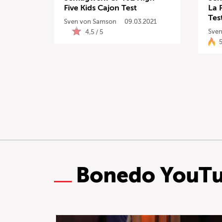
Five Kids Cajon Test
La 
Tes
Sven von Samson
09.03.2021
Sven
4,5 / 5
5
Bonedo YouT