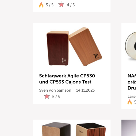
5 / 5
4 / 5
Schlagwerk Agile CP530
NAM
und CP533 Cajons Test
prä
Dr
Sven von Samson
14.11.2023
Lars
5 / 5
5