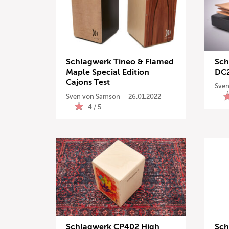
Schlagwerk Tineo & Flamed
Sch
Maple Special Edition
DC2
Cajons Test
Sven
Sven von Samson
26.01.2022
4 / 5
Schlagwerk CP402 High
Sch