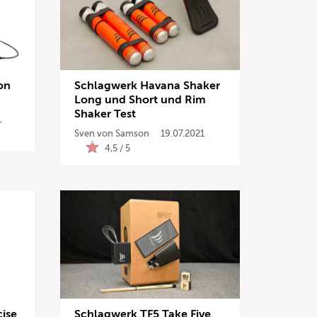
on
Schlagwerk Havana Shaker
Long und Short und Rim
Shaker Test
1
Sven von Samson
19.07.2021
4,5 / 5
ise
Schlagwerk TF5 Take Five