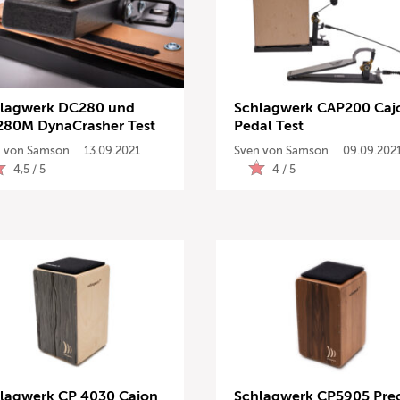
lagwerk DC280 und
Schlagwerk CAP200 Caj
80M DynaCrasher Test
Pedal Test
 von Samson
13.09.2021
Sven von Samson
09.09.202
4,5 / 5
4 / 5
lagwerk CP 4030 Cajon
Schlagwerk CP5905 Prec