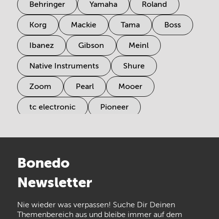
Behringer
Yamaha
Roland
Korg
Mackie
Tama
Boss
Ibanez
Gibson
Meinl
Native Instruments
Shure
Zoom
Pearl
Mooer
tc electronic
Pioneer
Electro Harmonix
Universal Audio
Stairville
Sennheiser
Millenium
Bonedo
Arturia
IK Multimedia
Newsletter
the t.bone
Thomann
Numark
Nie wieder was verpassen! Suche Dir Deinen
Walrus Audio
Epiphone
Themenbereich aus und bleibe immer auf dem