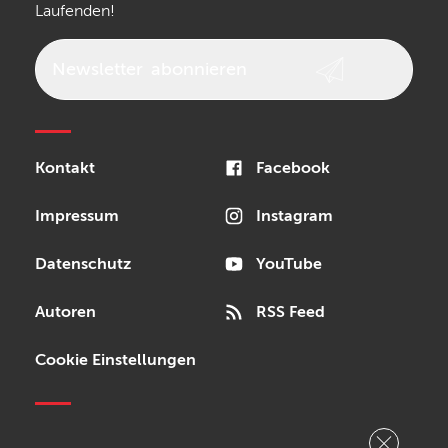
Laufenden!
beyerdynamic
AKG
DW
Vox
AKAI Professional
PRS
Newsletter
abonnieren
Audio-Technica
Presonus
Reloop
Rode
MXR
Kontakt
Facebook
Steinberg
Sonor
Blackstar
Impressum
Instagram
Datenschutz
YouTube
Autoren
RSS Feed
Cookie Einstellungen
Copyright © 2026 Bonedo