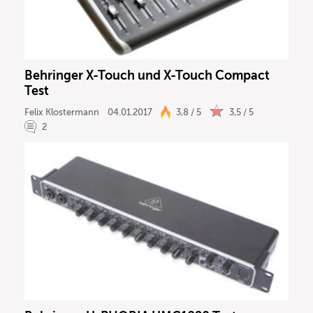
DJ
Drums
Behringer X-Touch und X-Touch Compact
Test
Keyboard
Felix Klostermann
04.01.2017
3,8 / 5
3,5 / 5
2
PA
Licht
Vocals
Software
Ergebnisse anzeigen