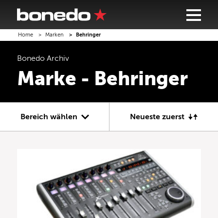
Home
Marken
Behringer
Bonedo
Archiv
Marke - Behringer
Bereich wählen
Neueste zuerst
Gitarre
Bass
Recording