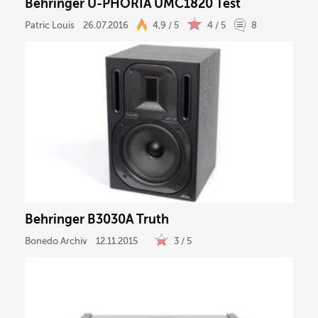
Behringer U-PHORIA UMC1820 Test
Patric Louis
26.07.2016
4,9 / 5
4 / 5
8
Behringer B3030A Truth
Bonedo Archiv
12.11.2015
3 / 5