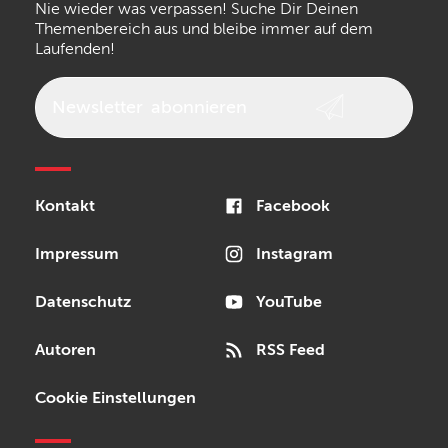
Nie wieder was verpassen! Suche Dir Deinen
Walrus Audio
Epiphone
Themenbereich aus und bleibe immer auf dem
Laufenden!
beyerdynamic
AKG
DW
Vox
AKAI Professional
PRS
Newsletter
abonnieren
Audio-Technica
Presonus
Reloop
Rode
MXR
Kontakt
Facebook
Steinberg
Sonor
Blackstar
Impressum
Instagram
Datenschutz
YouTube
Autoren
RSS Feed
Cookie Einstellungen