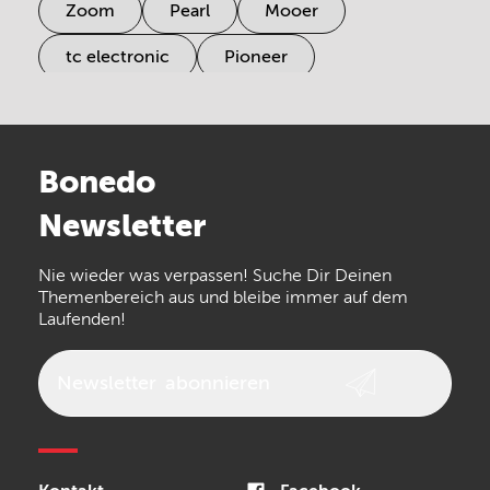
Zoom
Pearl
Mooer
tc electronic
Pioneer
Electro Harmonix
Universal Audio
Stairville
Sennheiser
Millenium
Bonedo
Arturia
IK Multimedia
Newsletter
the t.bone
Thomann
Numark
Nie wieder was verpassen! Suche Dir Deinen
Walrus Audio
Epiphone
Themenbereich aus und bleibe immer auf dem
Laufenden!
beyerdynamic
AKG
DW
Vox
AKAI Professional
PRS
Newsletter
abonnieren
Audio-Technica
Presonus
Reloop
Rode
MXR