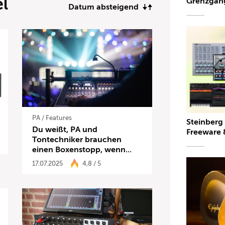
el
Grenzgän
Datum absteigend
PA
/
Features
Steinberg 
Du weißt, PA und
Freeware 
Tontechniker brauchen
einen Boxenstopp, wenn...
17.07.2025
4,8 / 5