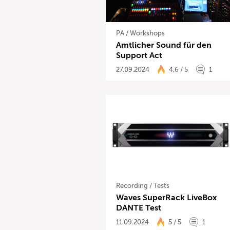
PA
/
Workshops
Amtlicher Sound für den
Support Act
27.09.2024
4,6 / 5
1
Recording
/
Tests
Waves SuperRack LiveBox
DANTE Test
11.09.2024
5 / 5
1