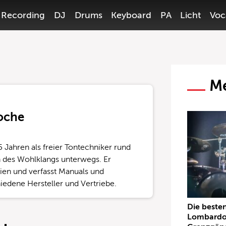
Recording
DJ
Drums
Keyboard
PA
Licht
Voc
Me
Boche
5 Jahren als freier Tontechniker rund
 des Wohlklangs unterwegs. Er
dien und verfasst Manuals und
iedene Hersteller und Vertriebe.
Die beste
Lombardo