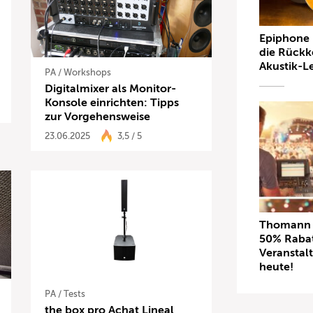
Epiphone 
die Rückk
Akustik-L
PA
/
Workshops
Digitalmixer als Monitor-
Konsole einrichten: Tipps
zur Vorgehensweise
23.06.2025
3,5 / 5
Thomann L
50% Rabat
Veranstal
heute!
PA
/
Tests
the box pro Achat Lineal