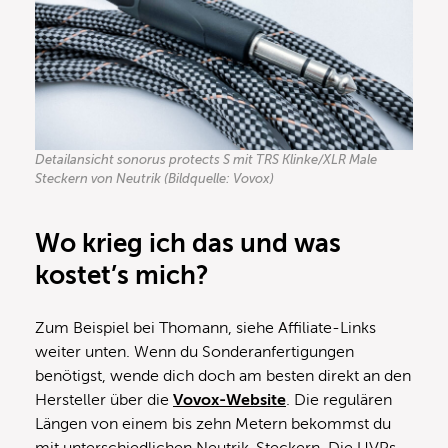
Detailansicht sonorus protects S mit TRS Klinke/XLR Male
Steckern von Neutrik (Bildquelle: Vovox)
Wo krieg ich das und was
kostet’s mich?
Zum Beispiel bei Thomann, siehe Affiliate-Links
weiter unten. Wenn du Sonderanfertigungen
benötigst, wende dich doch am besten direkt an den
Hersteller über die
Vovox-Website
. Die regulären
Längen von einem bis zehn Metern bekommst du
mit unterschiedlichen Neutrik-Steckern. Die UVPs