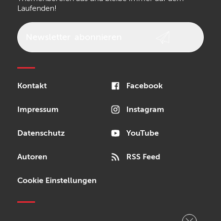
Laufenden!
beyerdynamic
AKG
DW
Vox
AKAI Professional
PRS
Newsletter
abonnieren
Audio-Technica
Presonus
Reloop
Rode
MXR
Kontakt
Facebook
Steinberg
Sonor
Blackstar
Impressum
Instagram
Datenschutz
YouTube
Autoren
RSS Feed
Cookie Einstellungen
Copyright © 2026 Bonedo