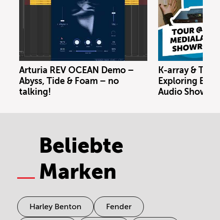
Arturia REV OCEAN Demo –
K-array & Trin
Abyss, Tide & Foam – no
Exploring Berl
talking!
Audio Showro
Beliebte
Marken
Harley Benton
Fender