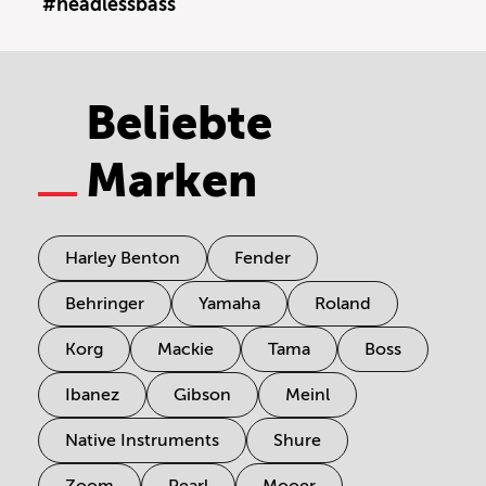
#headlessbass
Beliebte
Marken
Harley Benton
Fender
Behringer
Yamaha
Roland
Korg
Mackie
Tama
Boss
Ibanez
Gibson
Meinl
Native Instruments
Shure
Zoom
Pearl
Mooer