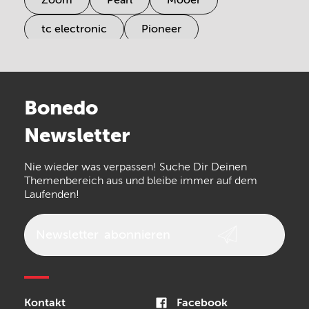
tc electronic
Pioneer
Electro Harmonix
Universal Audio
Stairville
Sennheiser
Millenium
Bonedo
Arturia
IK Multimedia
Newsletter
the t.bone
Thomann
Numark
Nie wieder was verpassen! Suche Dir Deinen
Walrus Audio
Epiphone
Themenbereich aus und bleibe immer auf dem
Laufenden!
beyerdynamic
AKG
DW
Vox
AKAI Professional
PRS
Newsletter
abonnieren
Audio-Technica
Presonus
Reloop
Rode
MXR
Kontakt
Facebook