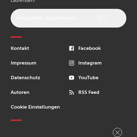
Laufenden!
beyerdynamic
AKG
DW
Vox
AKAI Professional
PRS
Newsletter
abonnieren
Audio-Technica
Presonus
Reloop
Rode
MXR
Kontakt
Facebook
Steinberg
Sonor
Blackstar
Impressum
Instagram
Datenschutz
YouTube
Autoren
RSS Feed
Cookie Einstellungen
Copyright © 2026 Bonedo