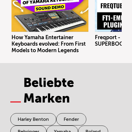
How Yamaha Entertainer
Freqport - FT1
Keyboards evolved: From First
SUPERBOOTH 
Models to Modern Legends
Beliebte
Marken
Harley Benton
Fender
Behringer
Yamaha
Roland