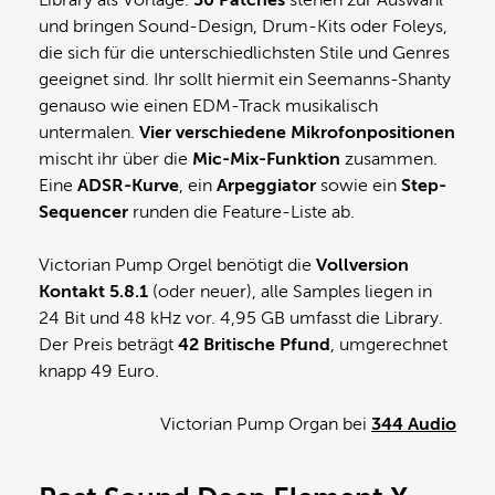
Library als Vorlage.
50 Patches
stehen zur Auswahl
und bringen Sound-Design, Drum-Kits oder Foleys,
die sich für die unterschiedlichsten Stile und Genres
geeignet sind. Ihr sollt hiermit ein Seemanns-Shanty
genauso wie einen EDM-Track musikalisch
untermalen.
Vier
verschiedene
Mikrofonpositionen
mischt ihr über die
Mic-Mix-Funktion
zusammen.
Eine
ADSR-Kurve
, ein
Arpeggiator
sowie ein
Step-
Sequencer
runden die Feature-Liste ab.
Victorian Pump Orgel benötigt die
Vollversion
Kontakt 5.8.1
(oder neuer), alle Samples liegen in
24 Bit und 48 kHz vor. 4,95 GB umfasst die Library.
Der Preis beträgt
42 Britische Pfund
, umgerechnet
knapp 49 Euro.
Victorian Pump Organ bei
344 Audio