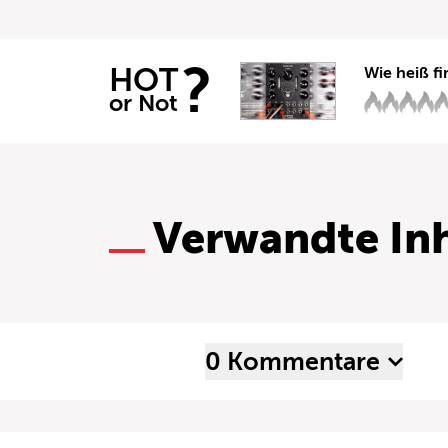
?
HOT
Wie heiß fi
or Not
Verwandte Inh
0 Kommentare