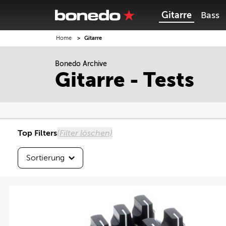
Gitarre
Bass
Home
Gitarre
Sortierung
Bonedo Archive
Höchste Testnote
Gitarre - Tests
Beste Userbewertung
Neueste zuerst
Top Filters
(Filter löschen)
Sortierung