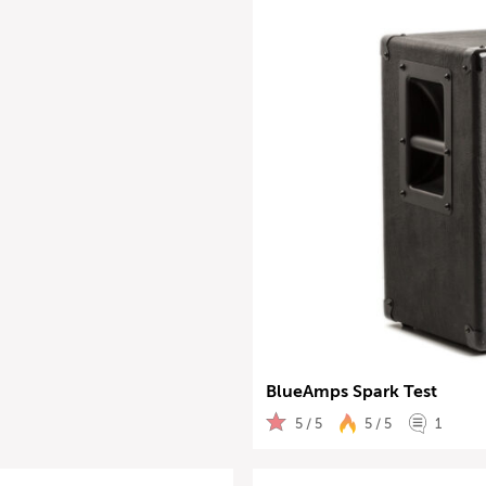
BlueAmps Spark Test
5 / 5
5 / 5
1