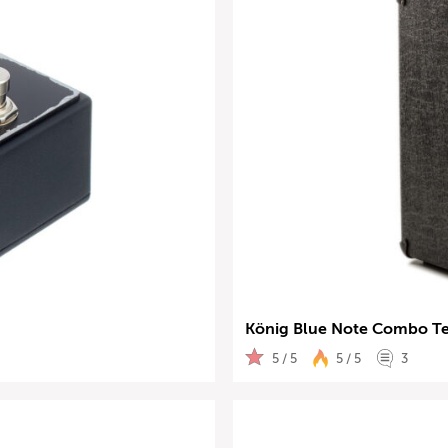
König Blue Note Combo Te
5 / 5
5 / 5
3