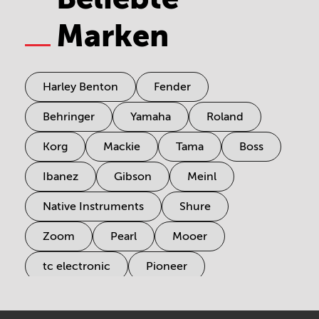
Marken
Harley Benton
Fender
Behringer
Yamaha
Roland
Korg
Mackie
Tama
Boss
Ibanez
Gibson
Meinl
Native Instruments
Shure
Zoom
Pearl
Mooer
tc electronic
Pioneer
Electro Harmonix
Universal Audio