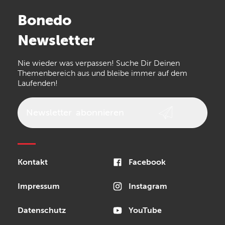
Stairville
Sennheiser
Millenium
Bonedo
Arturia
IK Multimedia
Newsletter
the t.bone
Thomann
Numark
Nie wieder was verpassen! Suche Dir Deinen
Walrus Audio
Epiphone
Themenbereich aus und bleibe immer auf dem
Laufenden!
beyerdynamic
AKG
DW
Vox
AKAI Professional
PRS
Newsletter
abonnieren
Audio-Technica
Presonus
Reloop
Rode
MXR
Kontakt
Facebook
Steinberg
Sonor
Blackstar
Impressum
Instagram
Datenschutz
YouTube