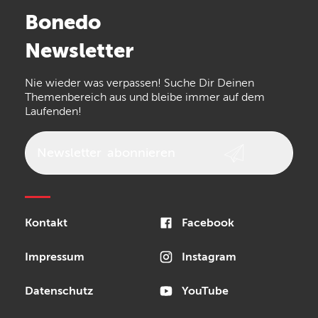
Stairville
Sennheiser
Millenium
Bonedo
Arturia
IK Multimedia
Newsletter
the t.bone
Thomann
Numark
Nie wieder was verpassen! Suche Dir Deinen
Walrus Audio
Epiphone
Themenbereich aus und bleibe immer auf dem
Laufenden!
beyerdynamic
AKG
DW
Vox
AKAI Professional
PRS
Newsletter
abonnieren
Audio-Technica
Presonus
Reloop
Rode
MXR
Kontakt
Facebook
Steinberg
Sonor
Blackstar
Impressum
Instagram
Datenschutz
YouTube