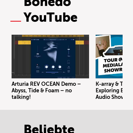
Bonedo
YouTube
Arturia REV OCEAN Demo –
K-array & Trin
Abyss, Tide & Foam – no
Exploring Berl
talking!
Audio Showro
Beliebte