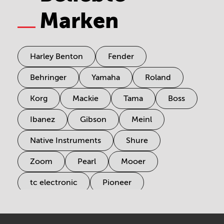
Marken
Harley Benton
Fender
Behringer
Yamaha
Roland
Korg
Mackie
Tama
Boss
Ibanez
Gibson
Meinl
Native Instruments
Shure
Zoom
Pearl
Mooer
tc electronic
Pioneer
Electro Harmonix
Universal Audio