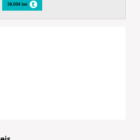
58,00€ bei
eis