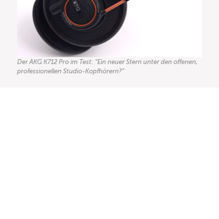
Der AKG K712 Pro im Test: “Ein neuer Stern unter den offenen,
professionellen Studio-Kopfhörern?”