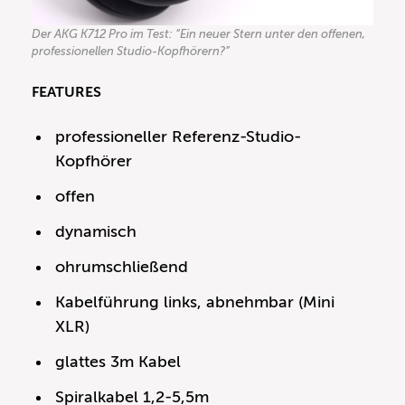
Der AKG K712 Pro im Test: “Ein neuer Stern unter den offenen,
professionellen Studio-Kopfhörern?”
FEATURES
professioneller Referenz-Studio-
Kopfhörer
offen
dynamisch
ohrumschließend
Kabelführung links, abnehmbar (Mini
XLR)
glattes 3m Kabel
Spiralkabel 1,2-5,5m