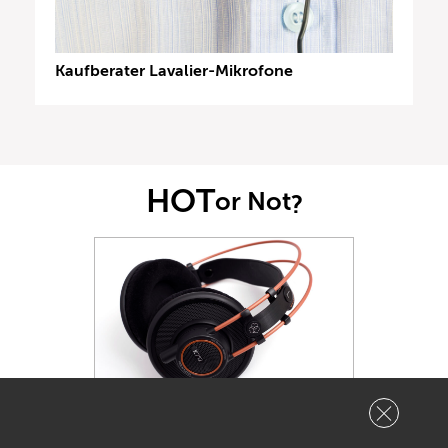
Kaufberater Lavalier-Mikrofone
HOT
or Not
?
Wie heiß findest Du dieses Produkt?