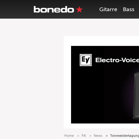
Gitarre
Bass
Home
PA
News
Tonmeistertagung 