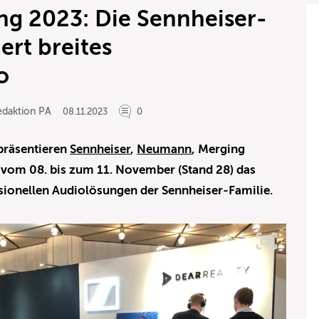
ng 2023: Die Sennheiser-
ert breites
o
edaktion PA
08.11.2023
0
präsentieren
Sennheiser
,
Neumann
, Merging
 vom 08. bis zum 11. November (Stand 28) das
essionellen Audiolösungen der Sennheiser-Familie.