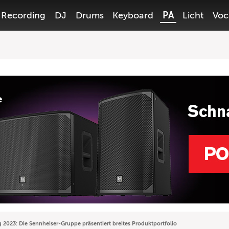
Recording
DJ
Drums
Keyboard
PA
Licht
Voc
2023: Die Sennheiser-Gruppe präsentiert breites Produktportfolio