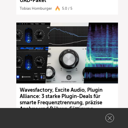
UAD-Paket
Tobias Homburger
5.0 / 5
Wavesfactory, Excite Audio, Plugin
Alliance: 3 starke Plugin-Deals für
smarte Frequenztrennung, präzise
Analyse und Röhren-Sättigung
Gearnews