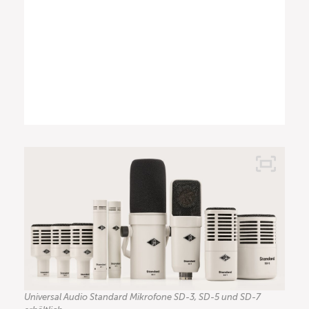
Universal Audio Standard Mikrofone SD-3, SD-5 und SD-7