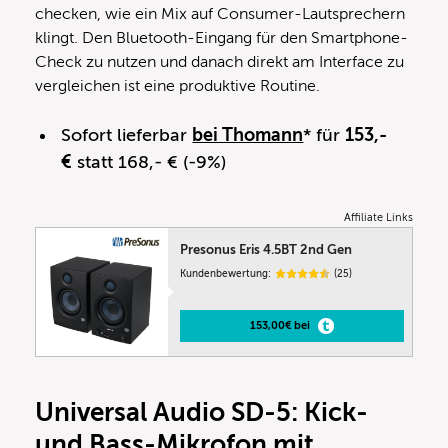
checken, wie ein Mix auf Consumer-Lautsprechern
klingt. Den Bluetooth-Eingang für den Smartphone-
Check zu nutzen und danach direkt am Interface zu
vergleichen ist eine produktive Routine.
Sofort lieferbar
bei Thomann
* für
153,-
€
statt 168,- € (-9%)
Affiliate Links
Presonus Eris 4.5BT 2nd Gen
Kundenbewertung:
(25)
153,00€ bei
Universal Audio SD-5: Kick-
und Bass-Mikrofon mit