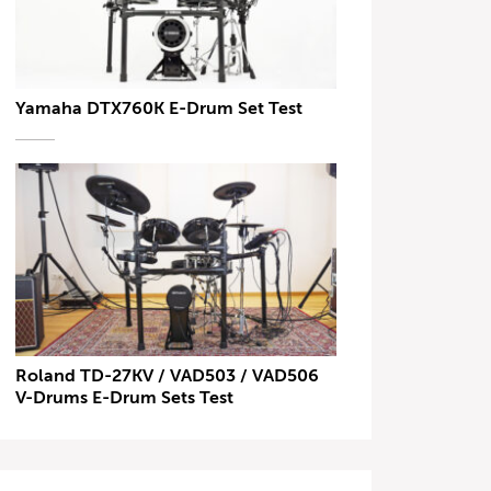
Yamaha DTX760K E-Drum Set Test
Roland TD-27KV / VAD503 / VAD506
V-Drums E-Drum Sets Test