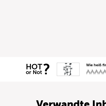
?
HOT
Wie heiß fi
or Not
Verwandte Inh