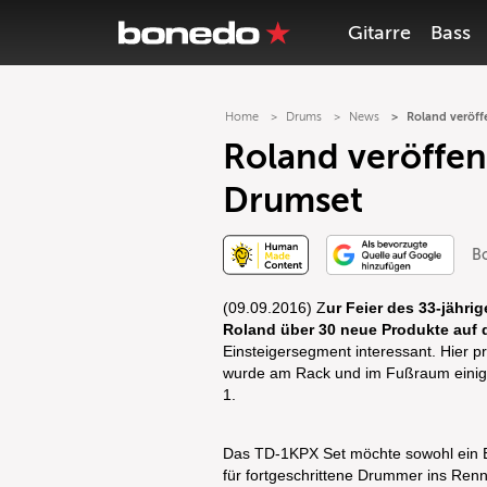
Gitarre
Bass
Home
Drums
News
Roland veröff
Roland veröffen
Drumset
B
(09.09.2016) Z
ur Feier des 33-jähri
Roland über 30 neue Produkte auf 
Einsteigersegment interessant. Hier 
wurde am Rack und im Fußraum einige
1.
Das TD-1KPX Set möchte sowohl ein E-S
für fortgeschrittene Drummer ins Re