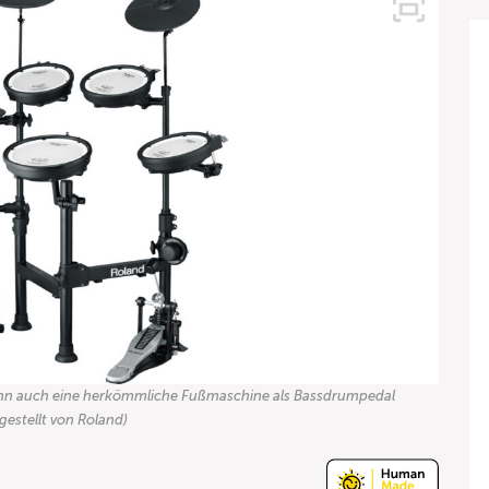
ann auch eine herkömmliche Fußmaschine als Bassdrumpedal
gestellt von Roland)