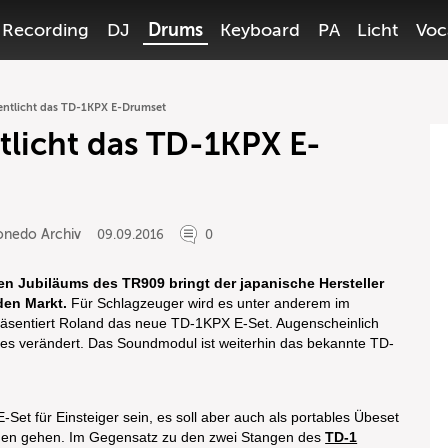
Recording
DJ
Drums
Keyboard
PA
Licht
Voc
entlicht das TD-1KPX E-Drumset
tlicht das TD-1KPX E-
onedo Archiv
09.09.2016
0
gen Jubiläums des TR909 bringt der japanische Hersteller
den Markt.
Für Schlagzeuger wird es unter anderem im
präsentiert Roland das neue TD-1KPX E-Set. Augenscheinlich
s verändert. Das Soundmodul ist weiterhin das bekannte TD-
et für Einsteiger sein, es soll aber auch als portables Übeset
nnen gehen. Im Gegensatz zu den zwei Stangen des
TD-1