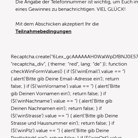
Die Angabe der Telefonnummer ist wichtig, um Euch im
eines Gewinnes zu benachrichtigen. VIEL GLÜCK!
Mit dem Abschicken akzeptiert Ihr die
Teilnahmebedingungen
Recaptcha.create(“6Lex_gcAAAAAAH0WalWpDfBNJ0E5
“recaptcha_div”, { theme: “red”, lang: “de” }); function
checkWinFormValues() { if ($(‘winEmail’).value == ”)
{ alert(‘Bitte gib Deine Email-Adresse ein’); return
false; } if ($(‘winVorname’).value == ”) { alert(‘Bitte
gib Deinen Vornamen ein’); return false; } if
($(‘winNachname’).value == ”) { alert(‘Bitte gib
Deinen Nachnamen ein’); return false; } if
($(‘winStrasse’).value == ”) { alert(‘Bitte gib Deine
Strasse und Hausnummer ein’); return false; } if
($(‘winPlz’).value == ”) { alert(‘Bitte gib Deine