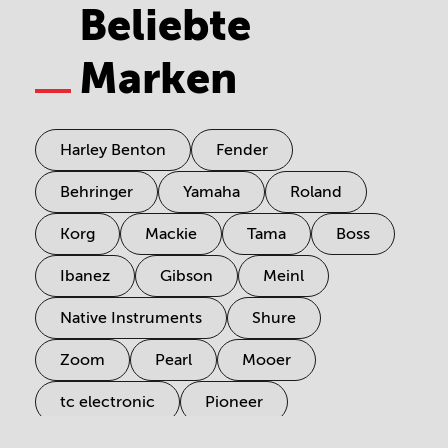
Beliebte
Marken
Harley Benton
Fender
Behringer
Yamaha
Roland
Korg
Mackie
Tama
Boss
Ibanez
Gibson
Meinl
Native Instruments
Shure
Zoom
Pearl
Mooer
tc electronic
Pioneer
Electro Harmonix
Universal Audio