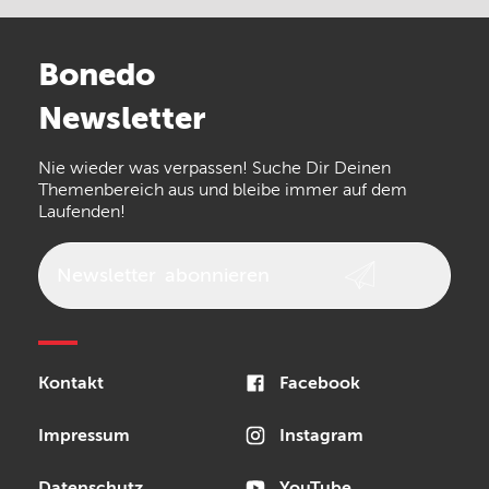
Stairville
Sennheiser
Millenium
Bonedo
Arturia
IK Multimedia
Newsletter
the t.bone
Thomann
Numark
Nie wieder was verpassen! Suche Dir Deinen
Walrus Audio
Epiphone
Themenbereich aus und bleibe immer auf dem
Laufenden!
beyerdynamic
AKG
DW
Vox
AKAI Professional
PRS
Newsletter
abonnieren
Audio-Technica
Presonus
Reloop
Rode
MXR
Kontakt
Facebook
Steinberg
Sonor
Blackstar
Impressum
Instagram
Datenschutz
YouTube