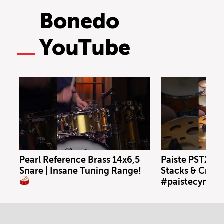
Bonedo
YouTube
Pearl Reference Brass 14x6,5
Paiste PSTX N
Snare | Insane Tuning Range!
Stacks & Crash
#paistecymbal