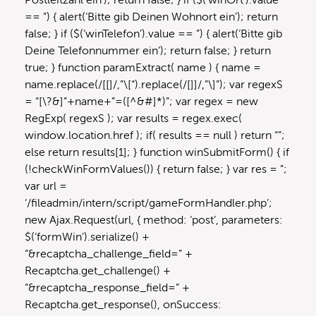
Postleitzahl ein’); return false; } if ($(‘winOrt’).value
== ”) { alert(‘Bitte gib Deinen Wohnort ein’); return
false; } if ($(‘winTelefon’).value == ”) { alert(‘Bitte gib
Deine Telefonnummer ein’); return false; } return
true; } function paramExtract( name ) { name =
name.replace(/[[]/,”\[“).replace(/[]]/,”\]”); var regexS
= “[\?&]”+name+”=([^&#]*)”; var regex = new
RegExp( regexS ); var results = regex.exec(
window.location.href ); if( results == null ) return “”;
else return results[1]; } function winSubmitForm() { if
(!checkWinFormValues()) { return false; } var res = ”;
var url =
‘/fileadmin/intern/script/gameFormHandler.php’;
new Ajax.Request(url, { method: ‘post’, parameters:
$(‘formWin’).serialize() +
“&recaptcha_challenge_field=” +
Recaptcha.get_challenge() +
“&recaptcha_response_field=” +
Recaptcha.get_response(), onSuccess: