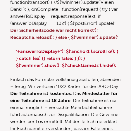
function(transport) { //$(‘winInner’).update(‘Vielen
Dank!’); }, onComplete : function(request) { try { var
answerToDisplay = request.responseText; if
(answerToDisplay == ‘102’) { $(‘postError’).update(‘
Der Sicherheitscode war nicht korrekt’);
Recaptcha.reload(); } else { $(‘winInner’).update(‘
‘+answerToDisplay+”); $(‘anchor1’).scrollTo(); }
} catch (ex) {} return false; } }); }
$(‘winInner’).show(); $(‘checkGameJs’).hide();
Einfach das Formular vollständig ausfüllen, absenden
– fertig. Wir verlosen 10×2 Karten für den ABC-Day.
Die Teilnahme ist kostenlos.
Das
Mindestalter für
eine Teilnahme ist 18 Jahre
. Die Teilnahme ist nur
einmal möglich – versuchte Mehrfachteilnahme
führt automatisch zur Disqualifikation. Die Gewinner
werden per Los ermittelt. Mit der Teilnahme erklärt
Ihr Euch damit einverstanden, dass im Falle eines