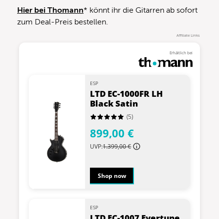
Hier bei Thomann
* könnt ihr die Gitarren ab sofort
zum Deal-Preis bestellen.
Affiliate Links
Erhältlich bei
ESP
LTD EC-1000FR LH
Black Satin
(5)
899,00 €
UVP:
1.399,00 €
Shop now
ESP
LTD EC-1007 Evertune