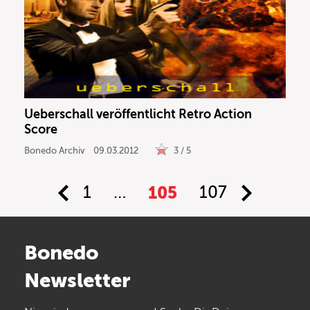
Ueberschall veröffentlicht Retro Action
Score
Bonedo Archiv
09.03.2012
3 / 5
1
…
105
107
Bonedo
Newsletter