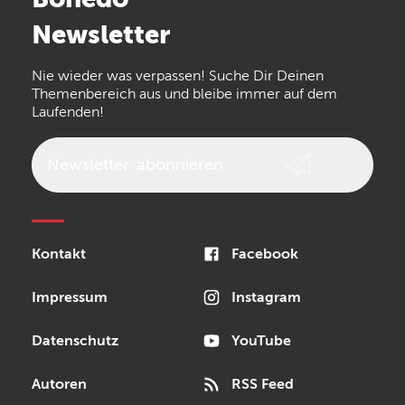
Arturia
IK Multimedia
Newsletter
the t.bone
Thomann
Numark
Nie wieder was verpassen! Suche Dir Deinen
Walrus Audio
Epiphone
Themenbereich aus und bleibe immer auf dem
Laufenden!
beyerdynamic
AKG
DW
Vox
AKAI Professional
PRS
Newsletter
abonnieren
Audio-Technica
Presonus
Reloop
Rode
MXR
Kontakt
Facebook
Steinberg
Sonor
Blackstar
Impressum
Instagram
Datenschutz
YouTube
Autoren
RSS Feed