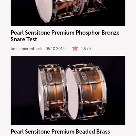
DJ
Drums
Pearl Sensitone Premium Phosphor Bronze
Snare Test
Keyboard
tim.schierenbeck
05.10.2014
4,5 / 5
PA
Licht
Vocals
Software
Ergebnisse anzeigen
Pearl Sensitone Premium Beaded Brass