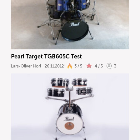
Pearl Target TGB605C Test
Lars-Oliver Horl
26.11.2012
3 / 5
4 / 5
3