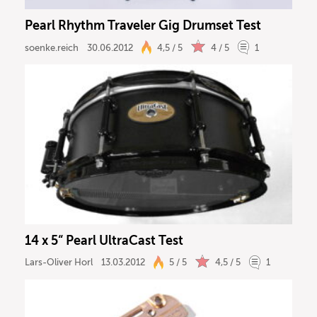
Pearl Rhythm Traveler Gig Drumset Test
soenke.reich
30.06.2012
4,5 / 5
4 / 5
1
14 x 5“ Pearl UltraCast Test
Lars-Oliver Horl
13.03.2012
5 / 5
4,5 / 5
1