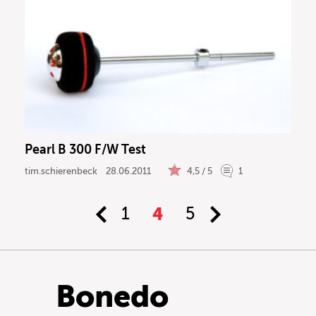
Pearl B 300 F/W Test
tim.schierenbeck
28.06.2011
4,5 / 5
1
1
4
5
Bonedo