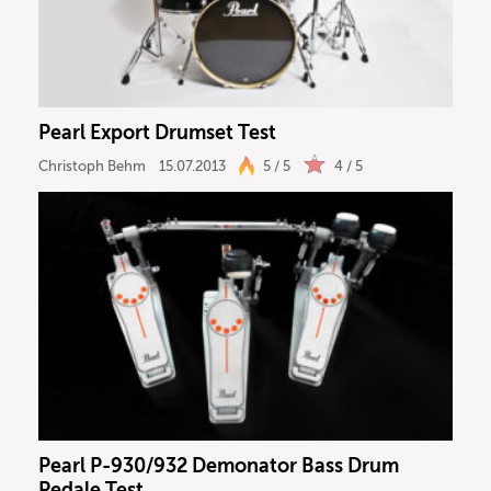
Pearl Export Drumset Test
Christoph Behm
15.07.2013
5 / 5
4 / 5
Pearl P-930/932 Demonator Bass Drum
Pedale Test