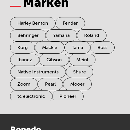
Marken
Harley Benton
Fender
Behringer
Yamaha
Roland
Korg
Mackie
Tama
Boss
Ibanez
Gibson
Meinl
Native Instruments
Shure
Zoom
Pearl
Mooer
tc electronic
Pioneer
Electro Harmonix
Universal Audio
Stairville
Sennheiser
Millenium
Bonedo