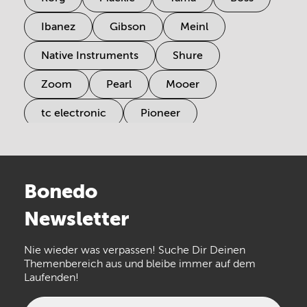
Ibanez
Gibson
Meinl
Native Instruments
Shure
Zoom
Pearl
Mooer
tc electronic
Pioneer
Electro Harmonix
Universal Audio
Stairville
Sennheiser
Millenium
Bonedo
Arturia
IK Multimedia
Newsletter
the t.bone
Thomann
Numark
Nie wieder was verpassen! Suche Dir Deinen
Walrus Audio
Epiphone
Themenbereich aus und bleibe immer auf dem
Laufenden!
beyerdynamic
AKG
DW