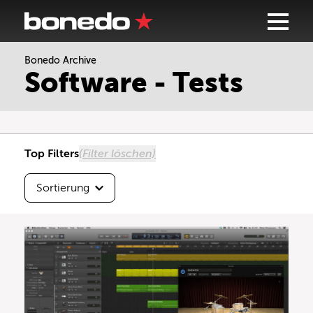
Bonedo Archive
Sortierung
Software - Tests
Höchste Testnote
Beste Userbewertung
Top Filters
(Filter löschen)
Neueste zuerst
Sortierung