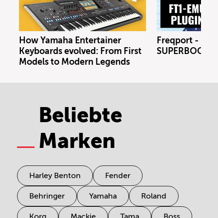
How Yamaha Entertainer
Freqport - FT1
Keyboards evolved: From First
SUPERBOOTH 
Models to Modern Legends
Beliebte
Marken
Harley Benton
Fender
Behringer
Yamaha
Roland
Korg
Mackie
Tama
Boss