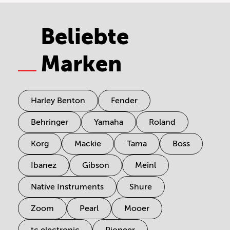
Beliebte
Marken
Harley Benton
Fender
Behringer
Yamaha
Roland
Korg
Mackie
Tama
Boss
Ibanez
Gibson
Meinl
Native Instruments
Shure
Zoom
Pearl
Mooer
tc electronic
Pioneer