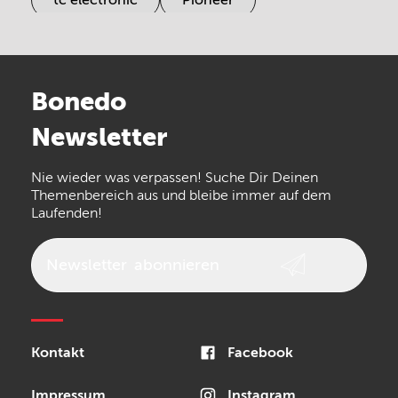
Electro Harmonix
Universal Audio
Stairville
Sennheiser
Millenium
Bonedo
Arturia
IK Multimedia
Newsletter
the t.bone
Thomann
Numark
Nie wieder was verpassen! Suche Dir Deinen
Walrus Audio
Epiphone
Themenbereich aus und bleibe immer auf dem
Laufenden!
beyerdynamic
AKG
DW
Vox
AKAI Professional
PRS
Newsletter
abonnieren
Audio-Technica
Presonus
Reloop
Rode
MXR
Kontakt
Facebook
Steinberg
Sonor
Blackstar
Impressum
Instagram