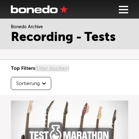
Bonedo Archive
Sortierung
Recording - Tests
Höchste Testnote
Beste Userbewertung
Top Filters
(Filter löschen)
Neueste zuerst
Sortierung