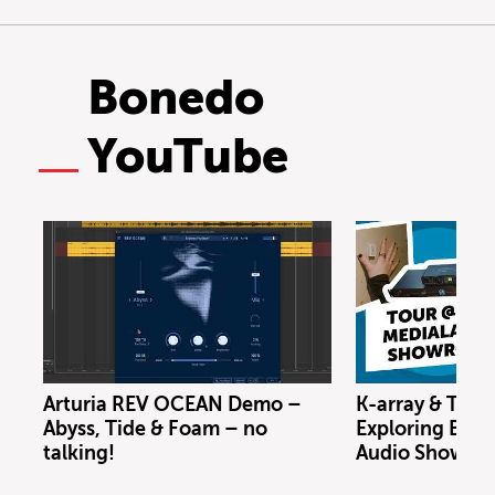
Bonedo
YouTube
Arturia REV OCEAN Demo –
K-array & Trin
Abyss, Tide & Foam – no
Exploring Berl
talking!
Audio Showro