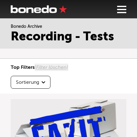
Bonedo Archive
Sortierung
Recording - Tests
Höchste Testnote
Beste Userbewertung
Top Filters
(Filter löschen)
Neueste zuerst
Sortierung