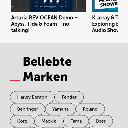
Arturia REV OCEAN Demo –
K-array & Trin
Abyss, Tide & Foam – no
Exploring Berl
talking!
Audio Showro
Beliebte
Marken
Harley Benton
Fender
Behringer
Yamaha
Roland
Korg
Mackie
Tama
Boss