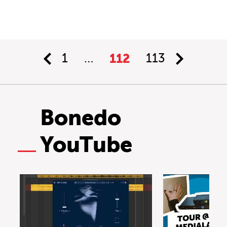
1
…
112
113
Bonedo
YouTube