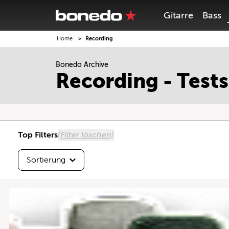
Gitarre
Bass
Home
Recording
Sortierung
Bonedo Archive
Höchste Testnote
Recording - Tests
Beste Userbewertung
Neueste zuerst
Top Filters
(Filter löschen)
Sortierung