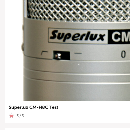
Superlux CM-H8C Test
3 / 5