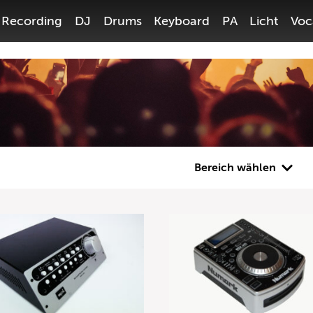
Recording
DJ
Drums
Keyboard
PA
Licht
Voc
Bereich wählen
Gitarre
Bass
Recording
DJ