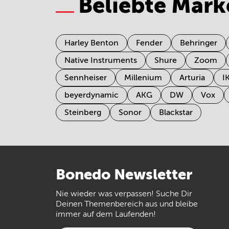
Beliebte Mark
Harley Benton
Fender
Behringer
Native Instruments
Shure
Zoom
Sennheiser
Millenium
Arturia
I
beyerdynamic
AKG
DW
Vox
Steinberg
Sonor
Blackstar
Bonedo
Newsletter
Nie wieder was verpassen! Suche Dir
Deinen Themenbereich aus und bleibe
immer auf dem Laufenden!