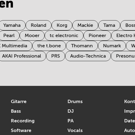
en
Yamaha
Roland
Korg
Mackie
Tama
Bos
Pearl
Mooer
tc electronic
Pioneer
Electro
K Multimedia
the t.bone
Thomann
Numark
W
AKAI Professional
PRS
Audio-Technica
Presonu
Gitarre
Drums
Kont
Bass
DJ
Imp
Recording
PA
Date
Software
Vocals
Auto