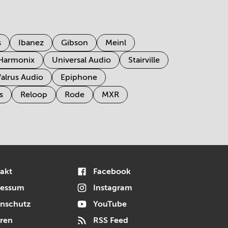
s
Ibanez
Gibson
Meinl
 Harmonix
Universal Audio
Stairville
alrus Audio
Epiphone
s
Reloop
Rode
MXR
akt
Facebook
ressum
Instagram
nschutz
YouTube
ren
RSS Feed