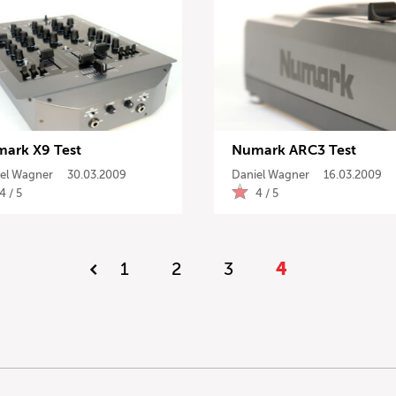
ark X9 Test
Numark ARC3 Test
el Wagner
30.03.2009
Daniel Wagner
16.03.2009
4 / 5
4 / 5
1
2
3
4