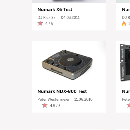
Numark X6 Test
Num
DJ Rick Ski
04.03.2011
DJ R
4 / 5
1
Numark NDX-800 Test
Num
Peter Westermeier
11.06.2010
Pete
4,5 / 5