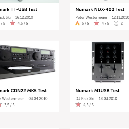
ark TT-USB Test
Numark NDX-400 Test
Drums
ick Ski
16.12.2010
Peter Westermeier
12.11.201
 / 5
4,5 / 5
5 / 5
4 / 5
2
Keyboard
PA
Licht
Vocals
Software
ark CDN22 MK5 Test
Numark M1USB Test
r Westermeier
03.04.2010
DJ Rick Ski
18.03.2010
Ergebnisse a
3,5 / 5
4,5 / 5