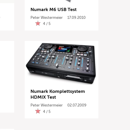
Numark M6 USB Test
0
Peter Westermeier
17.09.2010
4 / 5
Numark Komplettsystem
HDMIX Test
nzeigen
Peter Westermeier
02.07.2009
4 / 5