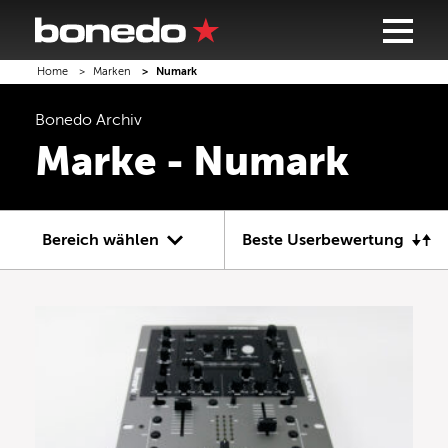
Home
Marken
Numark
Bonedo
Archiv
Marke - Numark
Bereich wählen
Beste Userbewertung
Gitarre
Bass
Recording