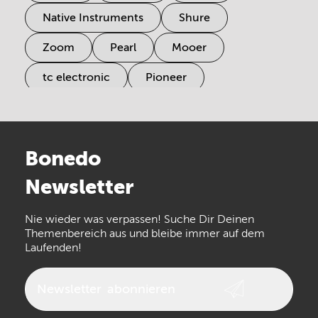
Native Instruments
Shure
Zoom
Pearl
Mooer
tc electronic
Pioneer
Electro Harmonix
Universal Audio
Stairville
Sennheiser
Millenium
Bonedo
Arturia
IK Multimedia
Newsletter
the t.bone
Thomann
Numark
Nie wieder was verpassen! Suche Dir Deinen
Walrus Audio
Epiphone
Themenbereich aus und bleibe immer auf dem
Laufenden!
beyerdynamic
AKG
DW
Vox
AKAI Professional
PRS
Newsletter
abonnieren
Audio-Technica
Presonus