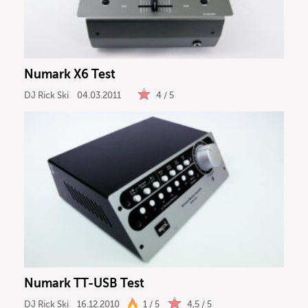
DJ
Drums
Numark X6 Test
Keyboard
DJ Rick Ski
04.03.2011
4 / 5
PA
Licht
Vocals
Software
Numark TT-USB Test
Ergebnisse anzeigen
DJ Rick Ski
16.12.2010
1 / 5
4,5 / 5