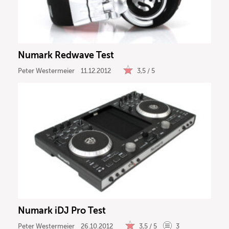
DJ
Drums
Numark Redwave Test
Keyboard
Peter Westermeier
11.12.2012
3,5 / 5
PA
Licht
Vocals
Software
Numark iDJ Pro Test
Ergebnisse anzeigen
Peter Westermeier
26.10.2012
3,5 / 5
3