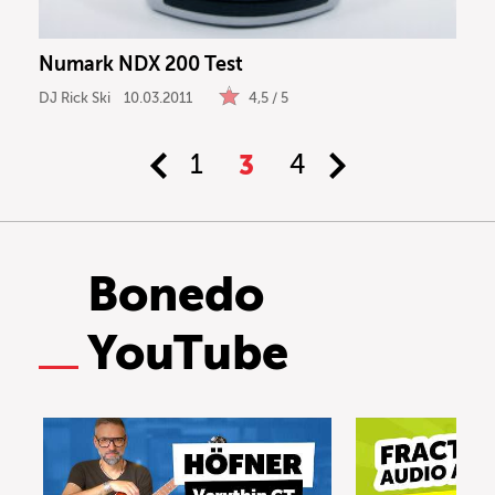
Numark NDX 200 Test
DJ Rick Ski
10.03.2011
4,5 / 5
1
3
4
Bonedo
YouTube