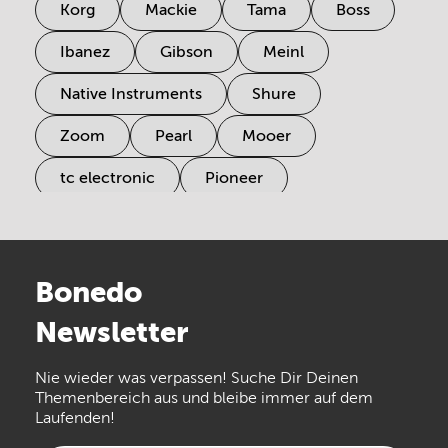
Korg
Mackie
Tama
Boss
Ibanez
Gibson
Meinl
Native Instruments
Shure
Zoom
Pearl
Mooer
tc electronic
Pioneer
Electro Harmonix
Universal Audio
Stairville
Sennheiser
Millenium
Bonedo
Arturia
IK Multimedia
Newsletter
the t.bone
Thomann
Numark
Nie wieder was verpassen! Suche Dir Deinen
Walrus Audio
Epiphone
Themenbereich aus und bleibe immer auf dem
Laufenden!
beyerdynamic
AKG
DW