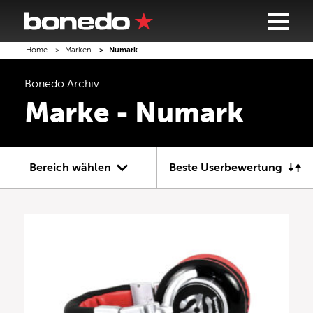
Home
Marken
Numark
Bonedo
Archiv
Marke - Numark
Bereich wählen
Beste Userbewertung
Gitarre
Bass
Recording