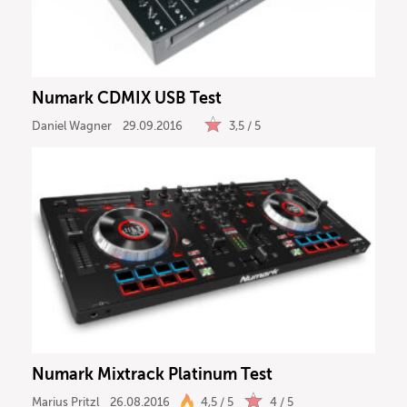
DJ
Drums
Numark CDMIX USB Test
Keyboard
Daniel Wagner
29.09.2016
3,5 / 5
PA
Licht
Vocals
Software
Numark Mixtrack Platinum Test
Ergebnisse anzeigen
Marius Pritzl
26.08.2016
4,5 / 5
4 / 5