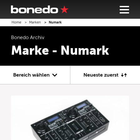
Home
Marken
Numark
Bonedo
Archiv
Marke - Numark
Bereich wählen
Neueste zuerst
Gitarre
Bass
Recording