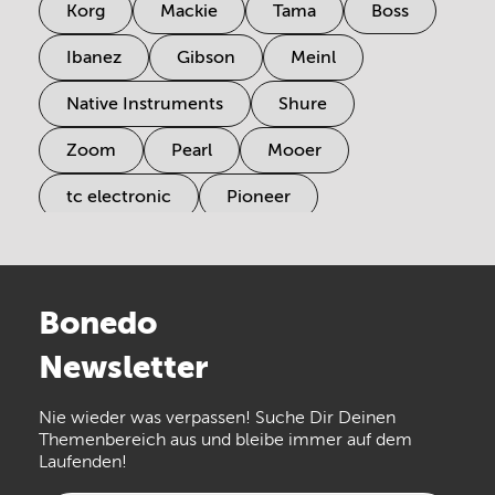
Korg
Mackie
Tama
Boss
Ibanez
Gibson
Meinl
Native Instruments
Shure
Zoom
Pearl
Mooer
tc electronic
Pioneer
Electro Harmonix
Universal Audio
Stairville
Sennheiser
Millenium
Bonedo
Arturia
IK Multimedia
Newsletter
the t.bone
Thomann
Numark
Nie wieder was verpassen! Suche Dir Deinen
Walrus Audio
Epiphone
Themenbereich aus und bleibe immer auf dem
Laufenden!
beyerdynamic
AKG
DW