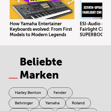
How Yamaha Entertainer
ESI-Audio - Xs
Keyboards evolved: From First
Fairlight CMI m
Models to Modern Legends
SUPERBOOTH 
Beliebte
Marken
Harley Benton
Fender
Behringer
Yamaha
Roland