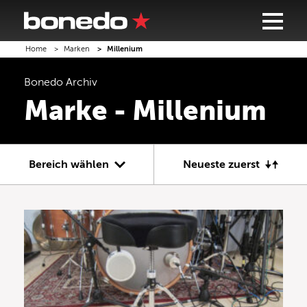
Home
Marken
Millenium
Bonedo
Archiv
Marke - Millenium
Bereich wählen
Neueste zuerst
Gitarre
Bass
Recording