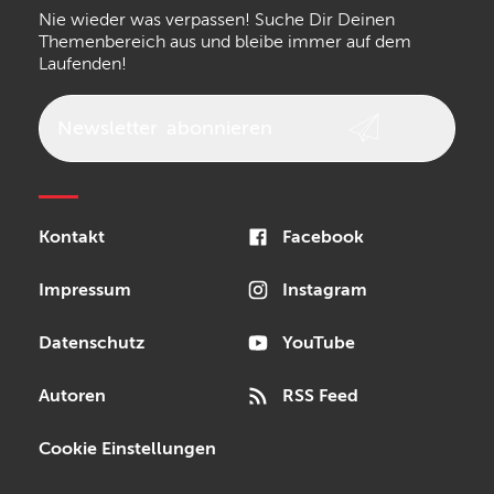
Nie wieder was verpassen! Suche Dir Deinen
Walrus Audio
Epiphone
Themenbereich aus und bleibe immer auf dem
Laufenden!
beyerdynamic
AKG
DW
Vox
AKAI Professional
PRS
Newsletter
abonnieren
Audio-Technica
Presonus
Reloop
Rode
MXR
Kontakt
Facebook
Steinberg
Sonor
Blackstar
Impressum
Instagram
Datenschutz
YouTube
Autoren
RSS Feed
Cookie Einstellungen