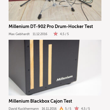
DJ
Drums
Millenium DT-902 Pro Drum-Hocker Test
Keyboard
Max Gebhardt
11.12.2016
4,5 / 5
PA
Licht
Vocals
Software
Millenium Blackbox Cajon Test
Ergebnisse anzeigen
David Kuckhermann
16.11.2016
5 / 5
4,5 / 5